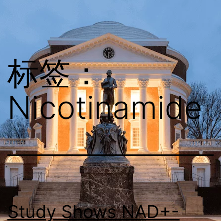
跳
cms_nad
至
内
容
标签：
Nicotinamide
Study Shows NAD+-