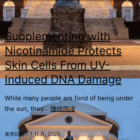
Tumor
Immunotherapy
Supplementing with
Nicotinamide Protects
Skin Cells From UV-
Induced DNA Damage
While many people are fond of being under
Supplementing
the sun, they…
继续阅读
with
Nicotinamide
发布日期：
7 11 月, 2020