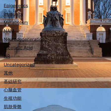
Epigenetics
Immunity
Metabolism
NAM
Neurodegeneration
Nicotinic Acid
NR
Uncategorized
其他
基础研究
心脑血管
生殖功能
肌肤骨骼