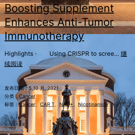
Boosting Supplement
Enhances Anti-Tumor
Immunotherapy
Highlights · Using CRISPR to scree…
继
Study
续阅读
Shows
NAD+-
发布日期：
5 10 月, 2021
Boosting
分类：
Cancer
Supplement
标签：
Cancer
、
CAR T
、
NAD+
、
Nicotinamide
Enhances
Anti-