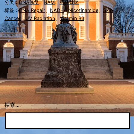
Protects
分类：
DNA修复
、
NAM
、
肌肤骨骼
Skin
标签：
DNA Repair
、
NAD+
、
Nicotinamide
、
Skin
Cancer
、
UV Radiation
、
Vitamin B3
Cells
From
UV-
Induced
DNA
Damage
搜索…