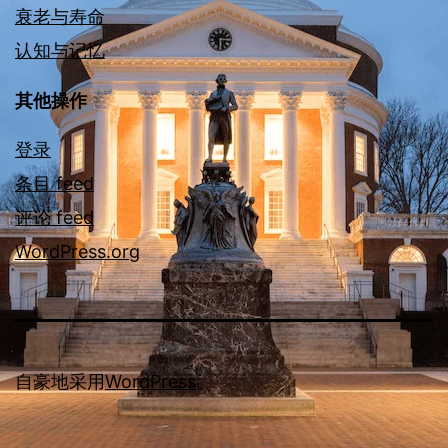
衰老与寿命
认知与记忆
其他操作
登录
条目 feed
评论 feed
WordPress.org
自豪地采用
WordPress
。