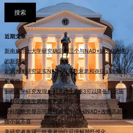
近期文章
新南威尔士大学研究确定出三个与NAD+缺乏症相关
的新突变
北京大学研究证实NAD+可减轻衰老和炎症，改善肾
脏瘢痕
剑桥大学研究发现：补充维生素B3可以降低阿尔茨
海默症的发生风险和严重程度
中科院研究显示可通过调节NADH/NAD+改善高龄雌
性小鼠不育
美研究者发现，抗衰老治疗可缓解肺纤维化