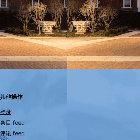
其他操作
登录
条目 feed
评论 feed